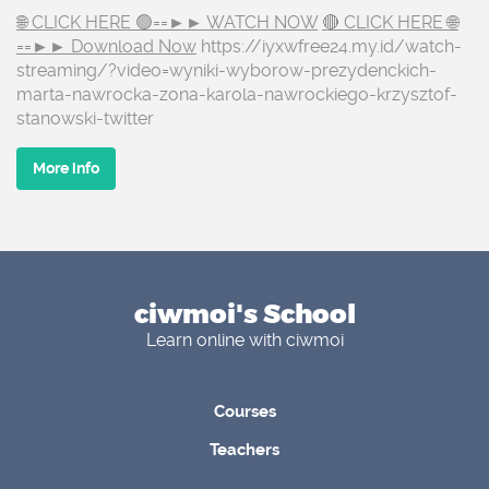
🌐 CLICK HERE 🟢==►► WATCH NOW
🔴 CLICK HERE 🌐
==►► Download Now
https://iyxwfree24.my.id/watch-
streaming/?video=wyniki-wyborow-prezydenckich-
marta-nawrocka-zona-karola-nawrockiego-krzysztof-
stanowski-twitter
More info
ciwmoi's School
Learn online with ciwmoi
Courses
Teachers