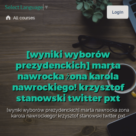
Select Language
▼
Login
All courses
[wyniki wyborów
prezydenckich] marta
nawrocka żona karola
nawrockiego! krzysztof
stanowski twitter pxt
[wyniki wyborów prezydenckich] marta nawrocka żona
karola nawrockiego! krzysztof stanowski twitter pxt